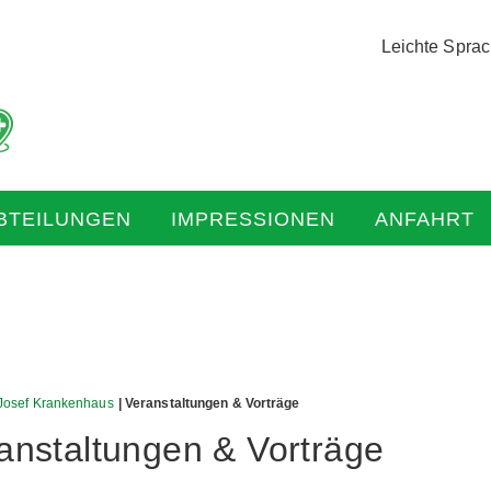
Logo
Leichte Spra
der
Hochtaunus
Kliniken
mit
Link
zur
BTEILUNGEN
IMPRESSIONEN
ANFAHRT
Startseite
 Josef Krankenhaus
| Veranstaltungen & Vorträge
anstaltungen & Vorträge