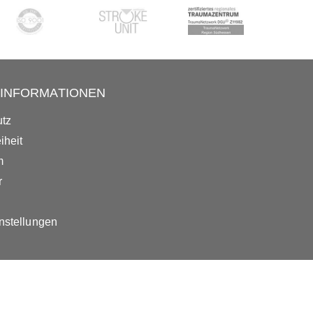
& INFORMATIONEN
tz
iheit
m
r
nstellungen